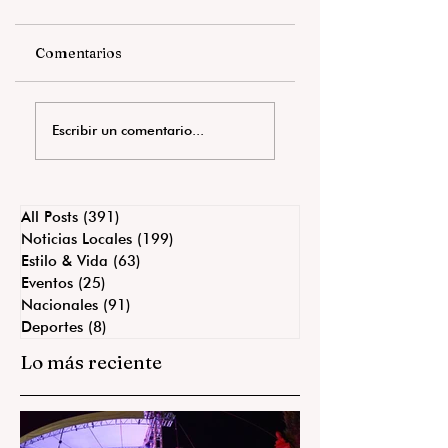
Comentarios
VIVE SAN MIGUEL
San Miguel honra 
Escribir un comentario...
FUTBOL EN
Ignacio Allende y
FAMILIA DESDE
reafirma el orgull
JARDÍN PRINCIPAL
de ser su tierra.
All Posts
(391)
391 entradas
Noticias Locales
(199)
199 entradas
Estilo & Vida
(63)
63 entradas
Eventos
(25)
25 entradas
Nacionales
(91)
91 entradas
Deportes
(8)
8 entradas
Lo más reciente