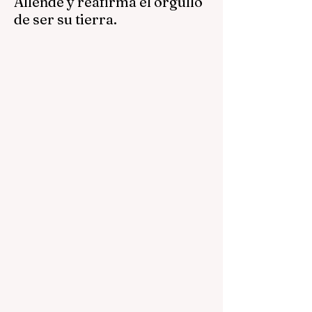
Allende y reafirma el orgullo
de ser su tierra.
Este 26 de junio, el Gobierno Municipal de
San Miguel de Allende conmemoró el 215
aniversario luctuoso de Ignacio Allende,
hijo ilustre de esta tierra y figura clave de
la Independencia de México. A nombre del
Gobierno Municipal que encabeza el
presidente Mauricio Trejo, la regidora
Verónica Luna Prado destacó que recordar
a Ignacio Allende no debe quedarse solo
en una ceremonia, sino en mantener vivo
su legado de libertad, liderazgo y amor por
México. Durante la conmemoració