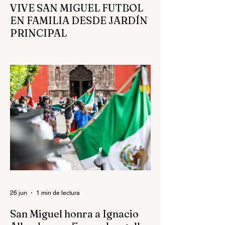
VIVE SAN MIGUEL FUTBOL
EN FAMILIA DESDE JARDÍN
PRINCIPAL
En el Jardín Principal de San Miguel de
Allende, cerca de 3 mil personas se
reunieron para disfrutar la transmisión del
partido México vs Ecuador, en un
ambiente familiar, ordenado y de unidad,
donde la lluvia no impidió que las familias
permanecieran conviviendo en el corazón
de la ciudad. El evento fue organizado por
el presidente municipal Mauricio Trejo,
quien estuvo presente y convivió con la
gente durante la transmisión, reforzando
una visión clara de su administració
26 jun
1 min de lectura
San Miguel honra a Ignacio