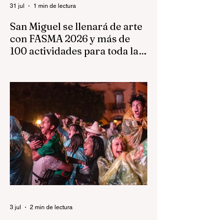
31 jul
1 min de lectura
San Miguel se llenará de arte
con FASMA 2026 y más de
100 actividades para toda la
familia.
Del 7 al 23 de agosto, nuestra ciudad será
escenario de conciertos, teatro, danza,
literatura, exposiciones, talleres y
actividades para todas las edades,
acercando la cultura a las familias
sanmiguelenses en plazas, recintos
culturales y espacios públicos. El
presidente municipal, Mauricio Trejo
impulsa una visión donde la cultura no solo
fortalece la identidad de San Miguel de
Allende, sino que también genera
convivencia, recupera espacios públicos y
abre oportunidades para
3 jul
2 min de lectura