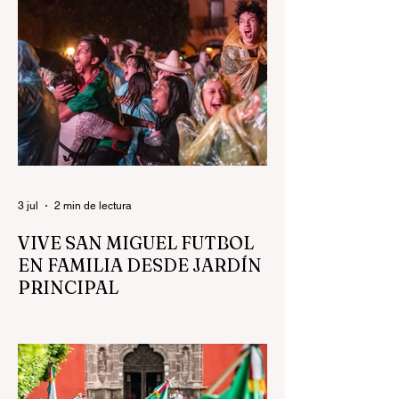
actividades para todas las edades,
acercando la cultura a las familias
sanmiguelenses en plazas, recintos
culturales y espacios públicos. El
presidente municipal, Mauricio Trejo
impulsa una visión donde la cultura no solo
fortalece la identidad de San Miguel de
Allende, sino que también genera
convivencia, recupera espacios públicos y
abre oportunidades para
3 jul
2 min de lectura
VIVE SAN MIGUEL FUTBOL
EN FAMILIA DESDE JARDÍN
PRINCIPAL
En el Jardín Principal de San Miguel de
Allende, cerca de 3 mil personas se
reunieron para disfrutar la transmisión del
partido México vs Ecuador, en un
ambiente familiar, ordenado y de unidad,