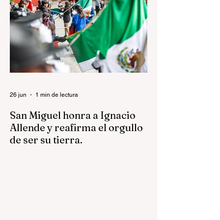
donde la lluvia no impidió que las familias
permanecieran conviviendo en el corazón
de la ciudad. El evento fue organizado por
el presidente municipal Mauricio Trejo,
quien estuvo presente y convivió con la
gente durante la transmisión, reforzando
una visión clara de su administració
26 jun
1 min de lectura
San Miguel honra a Ignacio
Allende y reafirma el orgullo
de ser su tierra.
Este 26 de junio, el Gobierno Municipal de
San Miguel de Allende conmemoró el 215
aniversario luctuoso de Ignacio Allende,
hijo ilustre de esta tierra y figura clave de
la Independencia de México. A nombre del
Gobierno Municipal que encabeza el