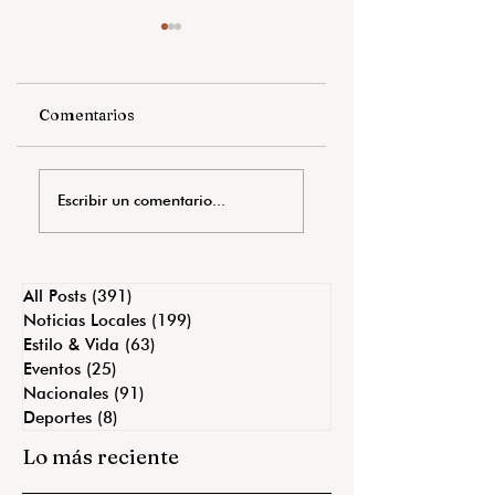
Comentarios
VIVE SAN MIGUEL
San Miguel honra 
Escribir un comentario...
FUTBOL EN
Ignacio Allende y
FAMILIA DESDE
reafirma el orgull
JARDÍN PRINCIPAL
de ser su tierra.
All Posts
(391)
391 entradas
Noticias Locales
(199)
199 entradas
Estilo & Vida
(63)
63 entradas
Eventos
(25)
25 entradas
Nacionales
(91)
91 entradas
Deportes
(8)
8 entradas
Lo más reciente